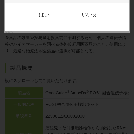
までに15種類 のパートナー遺伝子が知られる）の一部が融合する
ことで生じる。ここで生じたROS1融合遺伝子から作られるキナー
はい
いいえ
ゼタンパクが恒常的に活性化し、細胞形質転換を引き起こす。
※4 コンパニオン診断薬（Companion Diagnostics:CoDxまたは
CDx）
医薬品の効果や投与量を投薬前に予測するため、個人の遺伝子情
報やバイオマーカーを調べる体外診断用医薬品のこと。使用によ
り、最適な治療法や医薬品の選択が可能となる。
製品概要
横にスクロールしてご覧いただけます。
®
®
製品名
OncoGuide
AmoyDx
ROS1 融合遺伝子検出
一般的名称
ROS1融合遺伝子検出キット
承認番号
22900EZX00002000
癌組織または細胞診検体から抽出したRNA中のR