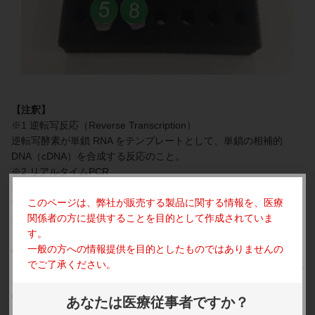
【注釈】
※1 逆転写反応（Reverse Transcription）
逆転写酵素が単鎖 RNA をテンプレートとして、単鎖の相補的
DNA（cDNA）を合成する反応のこと。
※2 リアルタイムPCR
PCR増幅産物をリアルタイムでモニタリングし、指数関数的増幅
領域で定量を行う方法。PCRの増幅速度論に基づいた正確な定量
このページは、弊社が販売する製品に関する情報を、
医療
が可能である。
関係者の方に提供することを目的として作成されていま
※3
す。
ROS1
融合遺伝子
ROS1
一般の方への情報提供を目的としたものではありませんの
遺伝子はインスリン受容体ファミリーの受容体チロシンキナ
ーゼをコードする遺伝子である。
でご了承ください。
ROS1
融合遺伝子は染色体再構成
によって生じ、肺癌、胆管癌、胃癌、卵巣癌などさまざまなヒト
の癌で確認されている。肺癌における
ROS1
融合遺伝子は、
ROS1
あなたは医療従事者ですか？
遺伝子のチロシンキナーゼ部分と種々のパートナー遺伝子（これ