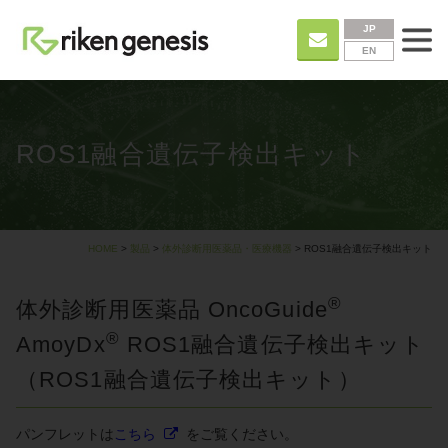
JP
EN
ROS1融合遺伝子検出キット
HOME
>
製品
>
体外診断用医薬品・医療機器
> ROS1融合遺伝子検出キット
®
体外診断用医薬品 OncoGuide
®
AmoyDx
ROS1融合遺伝子検出キット
（ROS1融合遺伝子検出キット）
パンフレットは
こちら
をご覧ください。