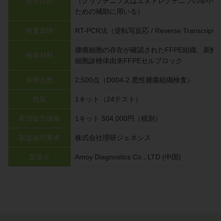
使用目的
（クリゾチニブ又はエヌトレクチニブの非小細
ための補助に用いる）
検査原理
RT-PCR法（逆転写反応 / Reverse Transcripti
腫瘍細胞の存在が確認されたFFPE組織、新鮮
検体材料
細胞診検体由来FFPEセルブロック
保険点数
2,500点（D004-2 悪性腫瘍組織検査）
包装
1キット（24テスト）
希望販売価格
1キット 504,000円（税別）
製造販売業者
株式会社理研ジェネシス
製造元
Amoy Diagnostics Co., LTD (中国)