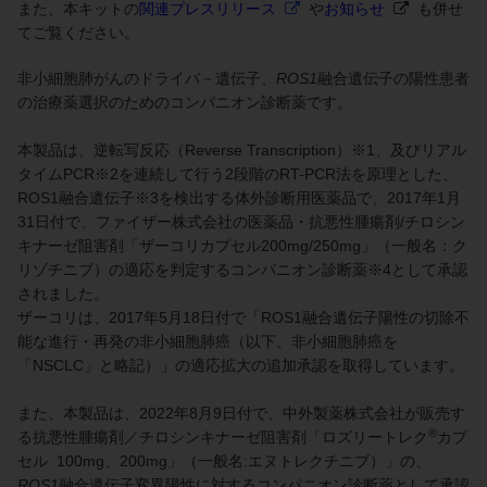
また、本キットの
関連プレスリリース
や
お知らせ
も併せ
てご覧ください。
非小細胞肺がんのドライバ－遺伝子、
ROS1
融合遺伝子の陽性患者
の治療薬選択のためのコンパニオン診断薬です。
本製品は、逆転写反応（Reverse Transcription）※1、及びリアル
タイムPCR※2を連続して行う2段階のRT-PCR法を原理とした、
ROS1融合遺伝子※3を検出する体外診断用医薬品で、2017年1月
31日付で、ファイザー株式会社の医薬品・抗悪性腫瘍剤/チロシン
キナーゼ阻害剤「ザーコリカプセル200mg/250mg」（一般名：ク
リゾチニブ）の適応を判定するコンパニオン診断薬※4として承認
されました。
ザーコリは、2017年5月18日付で「ROS1融合遺伝子陽性の切除不
能な進行・再発の非小細胞肺癌（以下、非小細胞肺癌を
「NSCLC」と略記）」の適応拡大の追加承認を取得しています。
また、本製品は、2022年8月9日付で、中外製薬株式会社が販売す
®
る抗悪性腫瘍剤／チロシンキナーゼ阻害剤「ロズリートレク
カプ
セル 100mg、200mg」（一般名:エヌトレクチニブ）」の、
ROS1
融合遺伝子変異陽性に対するコンパニオン診断薬として承認