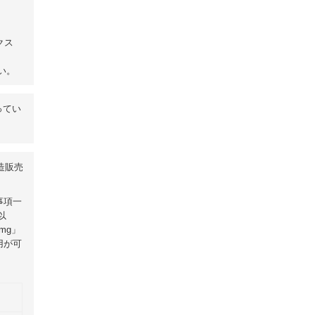
クス
い。
ってい
製造販売
事項一
以
0mg」
用が可