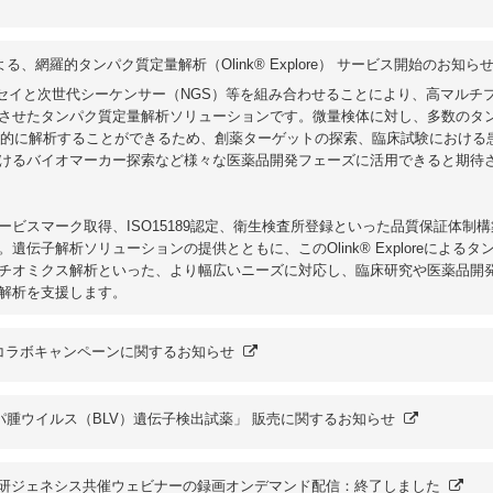
る、網羅的タンパク質定量解析（Olink® Explore） サービス開始のお知ら
イムノアッセイと次世代シーケンサー（NGS）等を組み合わせることにより、高マルチ
させたタンパク質定量解析ソリューションです。微量検体に対し、多数のタ
網羅的に解析することができるため、創薬ターゲットの探索、臨床試験における
けるバイオマーカー探索など様々な医薬品開発フェーズに活用できると期待
ビスマーク取得、ISO15189認定、衛生検査所登録といった品質保証体制
伝子解析ソリューションの提供とともに、このOlink® Exploreによるタ
チオミクス解析といった、より幅広いニーズに対応し、臨床研究や医薬品開
解析を支援します。
のコラボキャンペーンに関するお知らせ
パ腫ウイルス（BLV）遺伝子検出試薬」 販売に関するお知らせ
理研ジェネシス共催ウェビナーの録画オンデマンド配信：終了しました