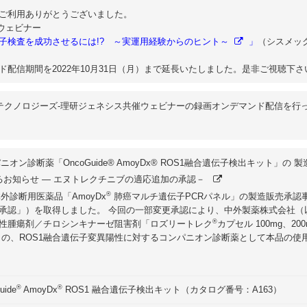
ご利用ありがとうございました。
催ウェビナー
子検査を成功させるには!? ～実運用経験からのヒント～
」
（シスメッ
配信期間を2022年10月31日（月）まで延長いたしました。是非ご視聴下さ
テクノロジーズ‐理研ジェネシス共催ウェビナーの録画オンデマンド配信を行
ニオン診断薬「OncoGuide® AmoyDx® ROS1融合遺伝子検出キット」の 
お知らせ ― エヌトレクチニブの適応追加の承認－
®
体外診断用医薬品「AmoyDx
肺癌マルチ遺伝子PCRパネル」の製造販売承認
承認」）を取得しました。 今回の一部変更承認により、中外製薬株式会社（
®
性腫瘍剤／チロシンキナーゼ阻害剤「ロズリートレク
カプセル 100mg、20
」の、ROS1融合遺伝子変異陽性に対するコンパニオン診断薬として本品の使
®
®
uide
AmoyDx
ROS1 融合遺伝子検出キット（カタログ番号：A163）