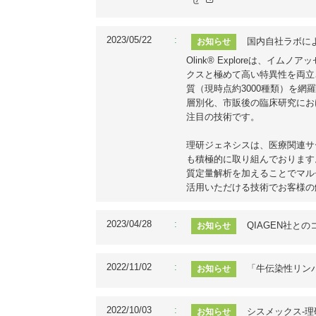
2023/05/22
国内自社ラボによ
お知らせ
Olink® Exploreは、
クスと極めて高い特異性を両立
質（現時点約3000種類）を
層別化、市販後の臨床研究にお
注目の技術です。
理研ジェネシスは、医療関連サー
も積極的に取り組んでおります。遺
質定量解析を加えることでマル
活用いただける技術でお客様の
2023/04/28
QIAGEN社と
お知らせ
2022/11/02
「牛伝染性リン
お知らせ
2022/10/03
シスメックス‐
お知らせ