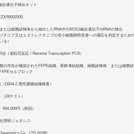
1融合遺伝子検出キット
EZX00002000
または細胞診検体から抽出したRNA中のROS1融合遺伝子mRNAの検出
ゾチニブ又はエヌトレクチニブの非小細胞肺癌患者への適応を判定するため
いる）
R法（逆転写反応 / Reverse Transcription PCR）
胞の存在が確認されたFFPE組織、新鮮凍結組織、細胞診検体、または細胞
FFPEセルブロック
0点（D004-2 悪性腫瘍組織検査）
ト（24テスト）
 504,000円（税別）
社理研ジェネシス
iagnostics Co., LTD (中国)