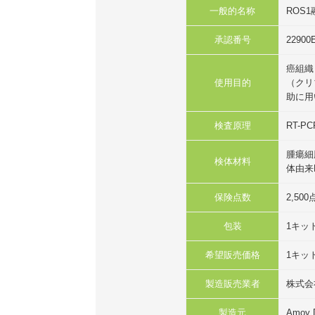
一般的名称
ROS
承認番号
22900
癌組織
使用目的
（クリ
助に用
検査原理
RT-PC
腫瘍細
検体材料
体由来
保険点数
2,50
包装
1キッ
希望販売価格
1キット
製造販売業者
株式会
製造元
Amoy D