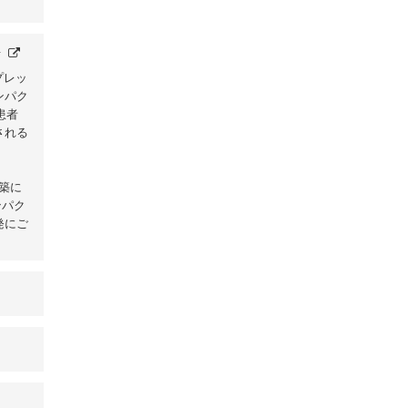
せ
プレッ
ンパク
患者
される
構築に
ンパク
発にご