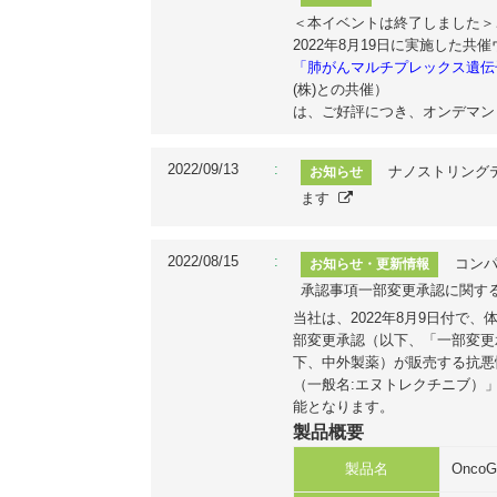
＜本イベントは終了しました＞
2022年8月19日に実施した共
「
肺がんマルチプレックス遺伝
(株)との共催）
は、ご好評につき、オンデマンド
2022/09/13
ナノストリング
お知らせ
ます
2022/08/15
コンパ
お知らせ・更新情報
承認事項一部変更承認に関する
当社は、2022年8月9日付で、
部変更承認（以下、「一部変更
下、中外製薬）が販売する抗悪
（一般名:エヌトレクチニブ）
能となります。
製品概要
製品名
OncoG