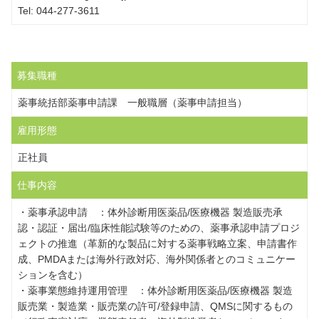
Tel: 044-277-3611
募集職種
薬事統括部薬事申請課 一般職層（薬事申請担当）
雇用形態
正社員
仕事内容
・薬事承認申請 ：体外診断用医薬品/医療機器 製造販売承
認・認証・届出/臨床性能試験等のための、薬事承認申請プロジ
ェクトの推進（革新的な製品に対する薬事戦略立案、申請書作
成、PMDAまたは海外行政対応、海外関係者とのコミュニケー
ションを含む）
・薬事業態維持運用管理 ：体外診断用医薬品/医療機器 製造
販売業・製造業・販売業の許可/登録申請、QMSに関するもの