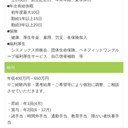
■年次有給休暇
初年度最大10日
勤続1年以上15日
勤続3年以上20日
■保険
健康、厚生年金、雇用、労災、各保険加入
■福利厚生
シスメックス持株会、団体生命保険、ベネフィットワングル
ープ福利厚生サービス、自己啓発補助 等
給与
年収400万円～650万円
※ご経験内容・選考結果・ご希望等により個別に調整、ご相談
させていただきます。
・昇給：年1回(4月)
・賞与：年2回(6・12月)
・諸手当：時間外手当、通勤手当、教育手当、障がい者扶養手
当