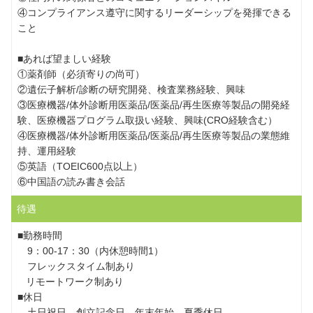
④コンプライアンス遵守に関するリーダーシップを発揮できる
こと
■あれば望ましい経験
①薬剤師（必須寄りの尚可）
②遺伝子解析/診断の研究開発、検査業務経験、興味
③医療機器/体外診断用医薬品/医薬品/再生医療等製品の開発経
験、医療機器プログラム取扱い経験、興味(CRO経験含む）
④医療機器/体外診断用医薬品/医薬品/再生医療等製品の業態維
持、運用経験
⑤英語（TOEIC600点以上）
⑥中国語の読み書き会話
待遇
■勤務時間
9：00-17：30（内休憩時間1）
フレックスタイム制あり
リモートワーク制あり
■休日
土日祝日、創立記念日、年末年始、夏季休日