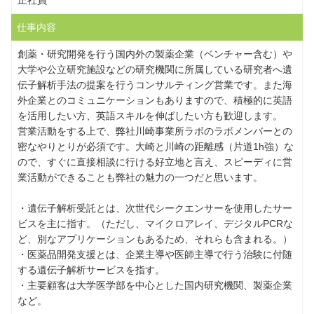
正社員
仕事内容
創薬・研究開発を行う国内外の製薬企業（ベンチャー含む）や
大学や公立研究施設などの研究機関に所属している研究者へ遺
伝子解析手法の提案を行うコンサルティング営業です。また海
外企業とのコミュニケーションもありますので、積極的に英語
を活用したい方、英語スキルを伸ばしたい方も歓迎します。
営業活動をする上で、弊社川崎事業所ラボのラボメンバーとの
密なやりとりが必須です。大崎と川崎の距離感（片道1h強）な
ので、すぐに直接相談に行ける好立地と言え、スピーディに営
業活動ができることも弊社の魅力の一つだと思います。
・遺伝子解析受託とは、次世代シークエンサーを使用したサー
ビスを主に指す。（ただし、マイクロアレイ、デジタルPCRな
ど、別なアプリケーションもあるため、それらも含まれる。）
・医薬品開発支援とは、企業主導や医師主導で行う治験に付随
する遺伝子解析サービスを指す。
・主要顧客は大学医学部を中心とした国内研究機関、製薬企業
など。