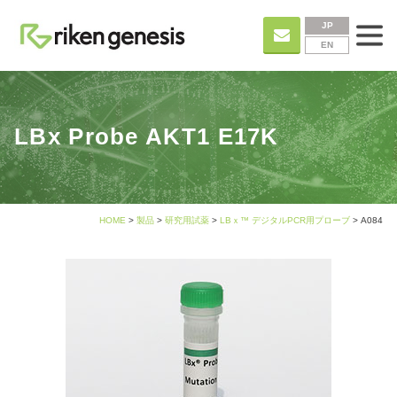
JP
EN
LBx Probe AKT1 E17K
HOME
>
製品
>
研究用試薬
>
LBｘ™ デジタルPCR用プローブ
> A084