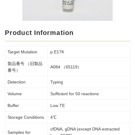
Product Information
Target Mutation
p.E17K
製品番号 （旧製品
A084 （65119）
番号）
Detection
Typing
Volume
Sufficient for 50 reactions
Buffer
Low TE
Storage Conditions
4℃
cfDNA, gDNA (except DNA extracted
Samples for