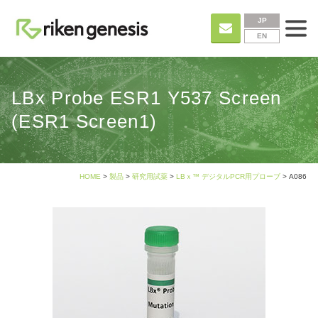
JP
EN
LBx Probe ESR1 Y537 Screen
(ESR1 Screen1)
HOME
>
製品
>
研究用試薬
>
LBｘ™ デジタルPCR用プローブ
> A086