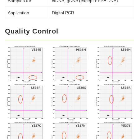
Samples for
cfDNA, gDNA (except FFPE DNA)
Application
Digital PCR
Quality Control