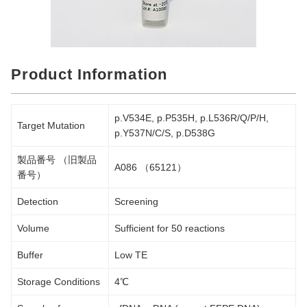
Product Information
p.V534E, p.P535H, p.L536R/Q/P/H,
Target Mutation
p.Y537N/C/S, p.D538G
製品番号 （旧製品
A086 （65121）
番号）
Detection
Screening
Volume
Sufficient for 50 reactions
Buffer
Low TE
Storage Conditions
4℃