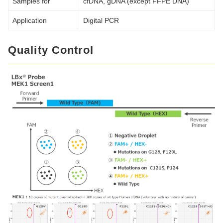
Samples for
cfDNA, gDNA (except FFPE DNA)
Application
Digital PCR
Quality Control