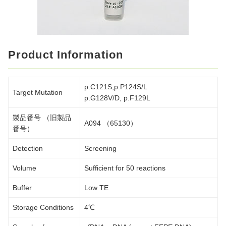
Product Information
p.C121S,p.P124S/L
Target Mutation
p.G128V/D, p.F129L
製品番号 （旧製品
A094 （65130）
番号）
Detection
Screening
Volume
Sufficient for 50 reactions
Buffer
Low TE
Storage Conditions
4℃