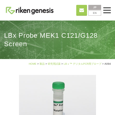
JP
EN
LBx Probe MEK1 C121/G128
Screen
HOME
>
製品
>
研究用試薬
>
LBｘ™ デジタルPCR用プローブ
> A094