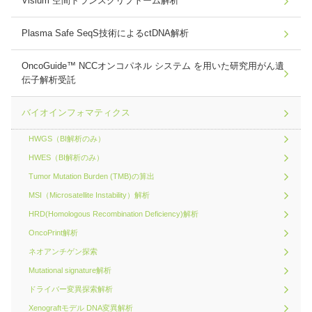
Visium 空間トランスクリプトーム解析
Plasma Safe SeqS技術によるctDNA解析
OncoGuide™ NCCオンコパネル システム を用いた研究用がん遺
伝子解析受託
バイオインフォマティクス
HWGS（BI解析のみ）
HWES（BI解析のみ）
Tumor Mutation Burden (TMB)の算出
MSI（Microsatellite Instability）解析
HRD(Homologous Recombination Deficiency)解析
OncoPrint解析
ネオアンチゲン探索
Mutational signature解析
ドライバー変異探索解析
Xenograftモデル DNA変異解析