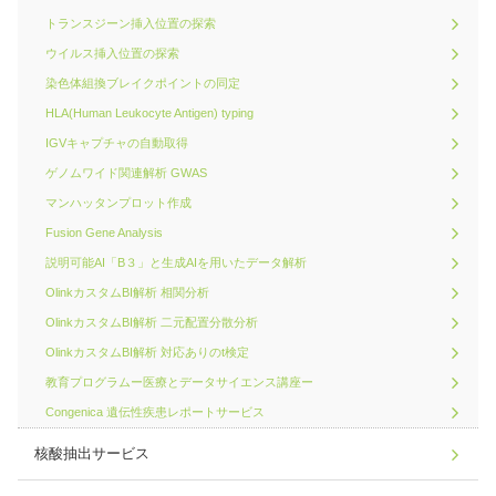
トランスジーン挿入位置の探索
ウイルス挿入位置の探索
染色体組換ブレイクポイントの同定
HLA(Human Leukocyte Antigen) typing
IGVキャプチャの自動取得
ゲノムワイド関連解析 GWAS
マンハッタンプロット作成
Fusion Gene Analysis
説明可能AI「B３」と生成AIを用いたデータ解析
OlinkカスタムBI解析 相関分析
OlinkカスタムBI解析 二元配置分散分析
OlinkカスタムBI解析 対応ありのt検定
教育プログラムー医療とデータサイエンス講座ー
Congenica 遺伝性疾患レポートサービス
核酸抽出サービス