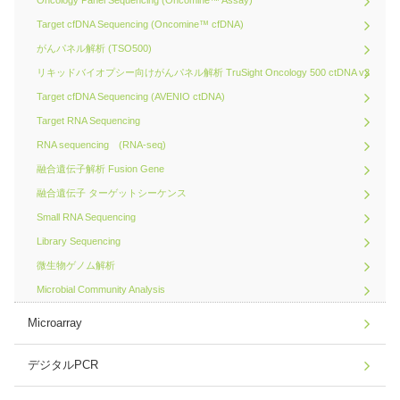
Oncology Panel Sequencing (Oncomine™ Assay)
Target cfDNA Sequencing (Oncomine™ cfDNA)
がんパネル解析 (TSO500)
リキッドバイオプシー向けがんパネル解析 TruSight Oncology 500 ctDNA v2
Target cfDNA Sequencing (AVENIO ctDNA)
Target RNA Sequencing
RNA sequencing (RNA-seq)
融合遺伝子解析 Fusion Gene
融合遺伝子 ターゲットシーケンス
Small RNA Sequencing
Library Sequencing
微生物ゲノム解析
Microbial Community Analysis
Microarray
デジタルPCR