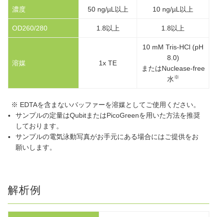
濃度
50 ng/µL以上
10 ng/µL以上
OD260/280
1.8以上
1.8以上
10 mM Tris-HCl (pH
8.0)
溶媒
1x TE
またはNuclease-free
※
水
※ EDTAを含まないバッファーを溶媒としてご使用ください。
サンプルの定量はQubitまたはPicoGreenを用いた方法を推奨
しております。
サンプルの電気泳動写真がお手元にある場合にはご提供をお
願いします。
解析例