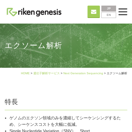
JP
EN
エクソーム解析
HOME
>
遺伝子解析サービス
>
Next Generation Sequencing
> エクソーム解析
特長
ゲノムのエクソン領域のみを濃縮してシーケンシングするた
め、シーケンスコストを大幅に低減。
Single Nucleotide Variation（SNV）、Short