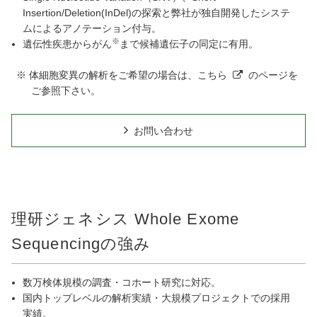
Insertion/Deletion(InDel)の探索と弊社が独自開発したシステ
ムによるアノテーション付与。
※
遺伝性疾患からがん
まで候補遺伝子の同定に有用。
※ 体細胞変異の解析をご希望の場合は、
こちら
のページを
ご参照下さい。
お問い合わせ
理研ジェネシス Whole Exome
Sequencingの強み
数万検体規模の調査・コホート研究に対応。
国内トップレベルの解析実績・大規模プロジェクトでの採用
実績。