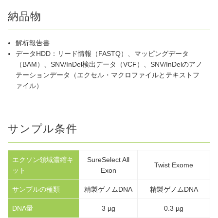
納品物
解析報告書
データHDD：リード情報（FASTQ）、マッピングデータ
（BAM）、SNV/InDel検出データ（VCF）、SNV/InDelのアノ
テーションデータ（エクセル・マクロファイルとテキストフ
ァイル）
サンプル条件
エクソン領域濃縮キ
SureSelect All
Twist Exome
ット
Exon
サンプルの種類
精製ゲノムDNA
精製ゲノムDNA
DNA量
3 µg
0.3 µg