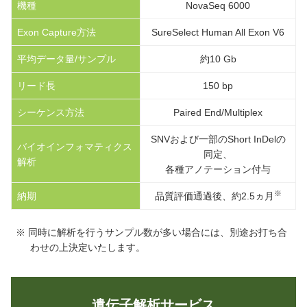
機種
NovaSeq 6000
Exon Capture方法
SureSelect Human All Exon V6
平均データ量/サンプル
約10 Gb
リード長
150 bp
シーケンス方法
Paired End/Multiplex
SNVおよび一部のShort InDelの
バイオインフォマティクス
同定、
解析
各種アノテーション付与
※
納期
品質評価通過後、約2.5ヵ月
※ 同時に解析を行うサンプル数が多い場合には、別途お打ち合
わせの上決定いたします。
遺伝子解析サービス