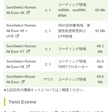
コーディング領域、
SureSelect Human
ヒト
miRNA、snoRNA、
60 Mb
All Exon V6
tRNA
SureSelect Human
V6の全対象領域、体
All Exon V6 +
ヒト
質性疾患研究向け
91 Mb
UTR
UTR領域
SureSelect Human
48.2
ヒト
コーディング領域
All Exon V7
Mb
SureSelect Human
コーディング領域、
41.6
ヒト
All Exon V8
TERTプロモーター
Mb
SureSelect Mouse
49.6
マウス
コーディング領域
All Exon
Mb
●上記以外の濃縮キットについてはご相談ください。
Twist Exome