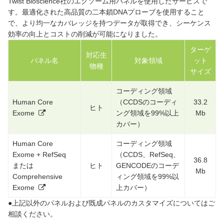
Twist Bioscience社のエクソーム用パネルを使用したサービスで
す。最適化された高品質の二本鎖DNAプローブを使用すること
で、より均一なカバレッジを持つデータが取得でき、シーケンス
効率の向上とコストの削減が可能になりました。
ターゲ
対応生
パネル名
対象領域
ット
物種
サイズ
コーディング領域
Human Core
（CCDSのコーディ
33.2
ヒト
Exome
ング領域を99%以上
Mb
カバー）
Human Core
コーディング領域
Exome + RefSeq
（CCDS、RefSeq、
36.8
または
ヒト
GENCODEのコーデ
Mb
Comprehensive
ィング領域を99%以
Exome
上カバー）
●上記以外のパネルおよび既成パネルのカスタマイズについてはご
相談ください。